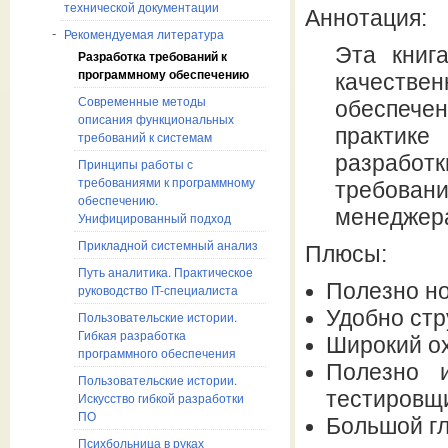
технической документации
Аннотация:
Рекомендуемая литература
Эта книг
Разработка требований к
программному обеспечению
качест
Современные методы
обеспече
описания функциональных
практик
требований к системам
разработ
Принципы работы с
требованиями к программному
требова
обеспечению.
менеджера
Унифицированный подход
Прикладной системный анализ
Плюсы:
Путь аналитика. Практическое
Полезно но
руководство IT-специалиста
Удобно ст
Пользовательские истории.
Гибкая разработка
Широкий о
программного обеспечения
Полезно 
Пользовательские истории.
тестировщи
Искусство гибкой разработки
ПО
Большой г
Психбольница в руках