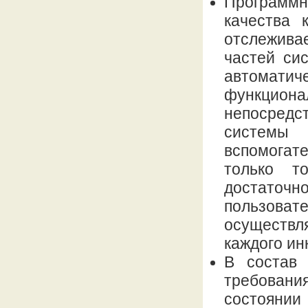
Программн
качества 
отслежив
частей си
автомати
функцио
непосредс
системы
вспомога
только т
достато
пользов
осуществл
каждого ин
В состав 
требовани
состоянии