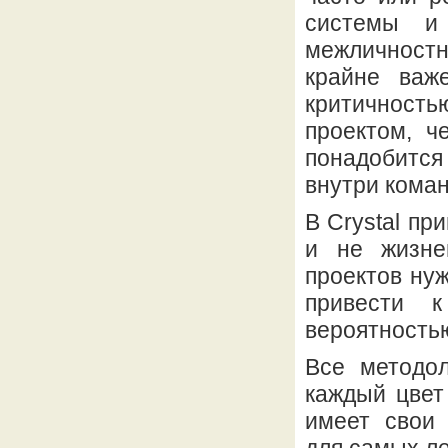
системы и
межличностн
крайне важ
критичность
проектом, ч
понадобитс
внутри кома
В Crystal пр
и не жизне
проектов ну
привести 
вероятностью
Все методол
каждый цвет
имеет свои 