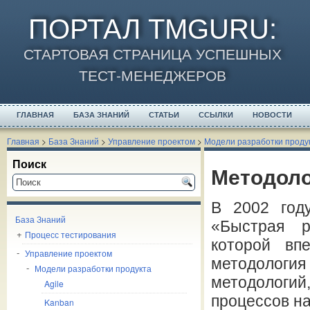
ПОРТАЛ TMGURU
:
СТАРТОВАЯ СТРАНИЦА УСПЕШНЫХ
ТЕСТ-МЕНЕДЖЕРОВ
ГЛАВНАЯ
БАЗА ЗНАНИЙ
СТАТЬИ
ССЫЛКИ
НОВОСТИ
Главная
>
База Знаний
>
Управление проектом
>
Модели разработки проду
Поиск
Методоло
В 2002 год
База Знаний
«Быстрая р
Процесс тестирования
которой вп
Управление проектом
методологи
Модели разработки продукта
методологий
Agile
процессов на
Kanban