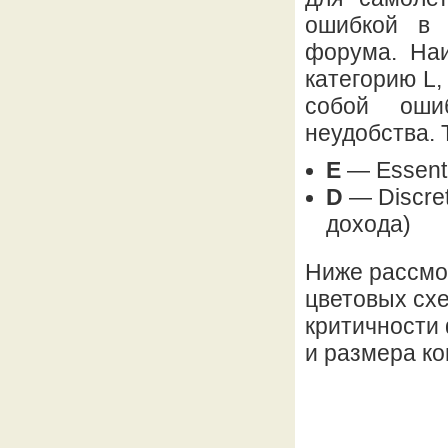
ошибкой в 
форума. На
категорию L
собой оши
неудобства. 
E
— Essenti
D
— Discre
дохода)
Ниже рассмо
цветовых схе
критичности 
и размера ко