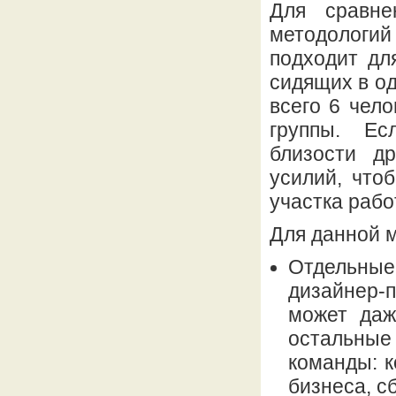
Для сравне
методологи
подходит дл
сидящих в о
всего 6 чело
группы. Ес
близости др
усилий, что
участка рабо
Для данной 
Отдельны
дизайнер-
может даж
остальны
команды: к
бизнеса, с