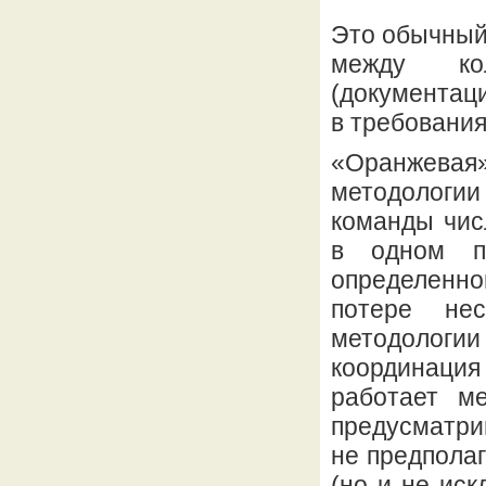
Это обычный 
между кол
(документаци
в требования
«Оранжевая»
методологии
команды чис
в одном п
определенно
потере не
методолог
координаци
работает м
предусматри
не предполаг
(но и не иск