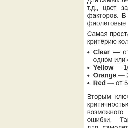
для самых ле
т.д., цвет 
факторов. В
фиолетовые 
Самая прост
критерию кол
Clear
— от 
одном или
Yellow
— 10
Orange
— 2
Red
— от 5
Вторым ключ
критичнос
возможного
ошибки. Т
для самолет