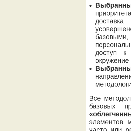
Выбранны
приоритет
доставк
усоверше
базовыми,
персональ
доступ к 
окружение 
Выбранны
направл
методологи
Все методол
базовых п
«облегчен
элементов м
часто или р