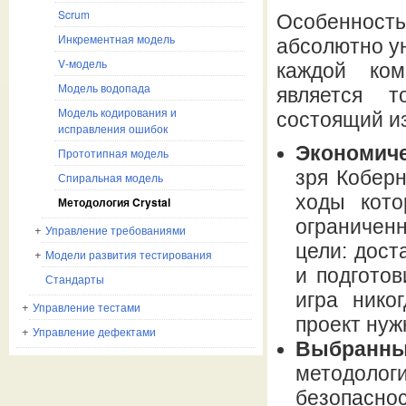
Scrum
Особенность
Инкрементная модель
абсолютно ун
V-модель
каждой ком
Модель водопада
является т
Модель кодирования и
состоящий и
исправления ошибок
Экономиче
Прототипная модель
зря Коберн
Спиральная модель
ходы кото
Методология Crystal
ограничен
Управление требованиями
цели: дост
Модели развития тестирования
и подготов
Стандарты
игра нико
Управление тестами
проект нуж
Управление дефектами
Выбранн
методолог
безопаснос