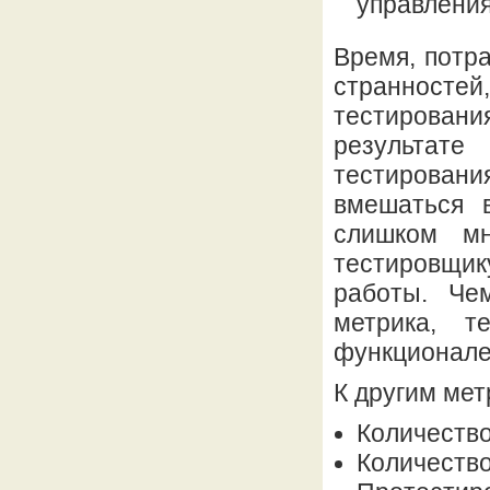
управлени
Время, потр
странност
тестирован
результате
тестировани
вмешаться 
слишком мн
тестировщик
работы. Че
метрика, 
функционале,
К другим ме
Количество
Количеств