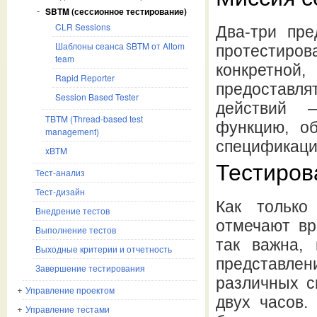
SBTM (сессионное тестирование)
CLR Sessions
Два-три пре
Шаблоны сеанса SBTM от Altom
протестиро
team
конкретной
Rapid Reporter
предоставл
Session Based Tester
действий 
TBTM (Thread-based test
функцию, об
management)
спецификации
xBTM
Тестиров
Тест-анализ
Тест-дизайн
Как только
Внедрение тестов
отмечают вр
Выполнение тестов
так важна,
Выходные критерии и отчетность
представлен
Завершение тестирования
различных с
Управление проектом
двух часов.
Управление тестами