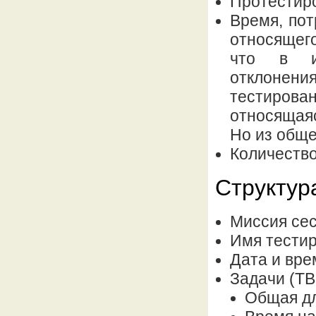
Протестир
Время, пот
относящег
что в ис
отклоне
тестирова
относящаяс
Но из обще
Количество
Структур
Миссия сес
Имя тести
Дата и вре
Задачи (TB
Общая д