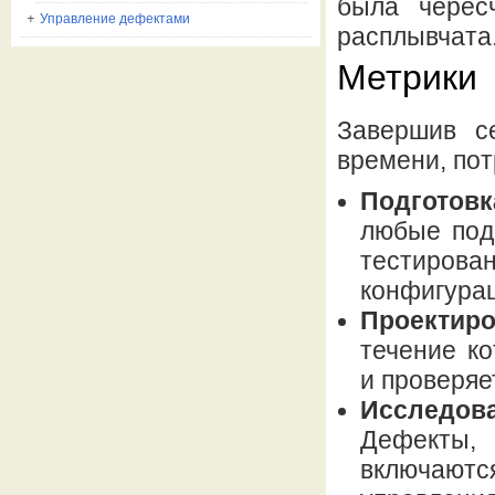
была черес
Управление дефектами
расплывчата
Метрики
Завершив се
времени, по
Подготовк
любые под
тестирова
конфигурац
Проектиро
течение к
и проверяе
Исследо
Дефекты,
включаютс