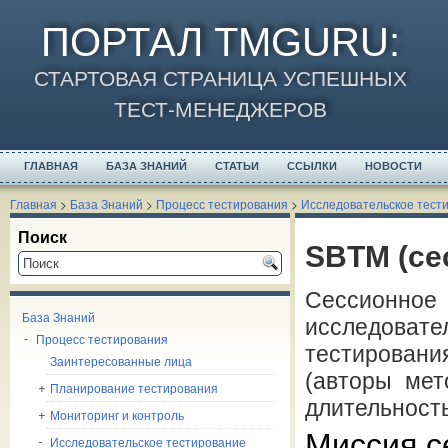
ПОРТАЛ TMGURU
:
СТАРТОВАЯ СТРАНИЦА УСПЕШНЫХ
ТЕСТ-МЕНЕДЖЕРОВ
ГЛАВНАЯ
БАЗА ЗНАНИЙ
СТАТЬИ
ССЫЛКИ
НОВОСТИ
Главная
>
База Знаний
>
Процесс тестирования
>
Исследовательское тест
Поиск
SBTM (се
Сессионное
База Знаний
исследовате
Процесс тестирования
тестировани
Заинтересованные лица
(авторы мет
Планирование тестирования
длительность
Мониторинг и контроль
Миссия с
Исследовательское тестирование